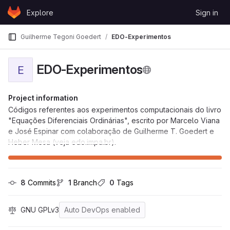
Skip to content
Explore
Sign in
GitLab
Guilherme Tegoni Goedert
EDO-Experimentos
EDO-Experimentos
E
Project information
Códigos referentes aos experimentos computacionais do livro
"Equações Diferenciais Ordinárias", escrito por Marcelo Viana
e José Espinar com colaboração de Guilherme T. Goedert e
Heber Mesa (veja edo.impa.br).
8
 Commits
1
 Branch
0
 Tags
GNU GPLv3
Auto DevOps enabled