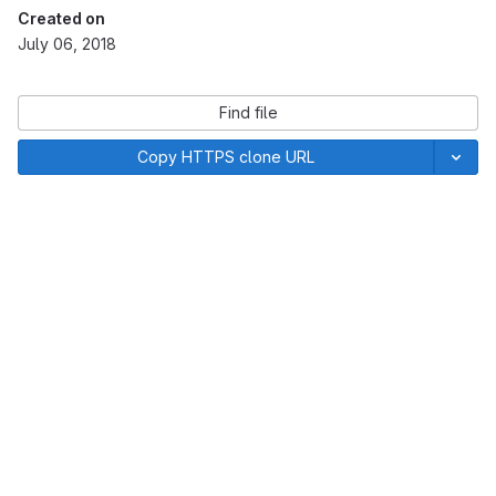
Created on
July 06, 2018
Find file
Copy HTTPS clone URL